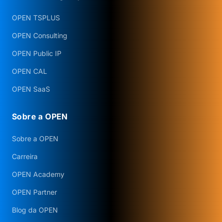
OPEN TSPLUS
OPEN Consulting
OPEN Public IP
OPEN CAL
OPEN SaaS
Sobre a OPEN
Sobre a OPEN
Carreira
OPEN Academy
OPEN Partner
Blog da OPEN