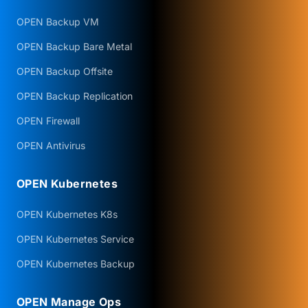
OPEN Backup VM
OPEN Backup Bare Metal
OPEN Backup Offsite
OPEN Backup Replication
OPEN Firewall
OPEN Antivirus
OPEN Kubernetes
OPEN Kubernetes K8s
OPEN Kubernetes Service
OPEN Kubernetes Backup
OPEN Manage Ops