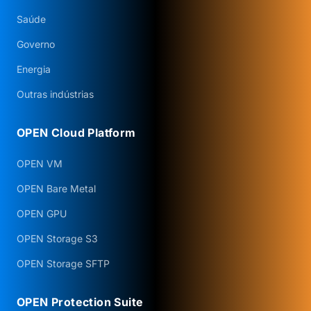
Saúde
Governo
Energia
Outras indústrias
OPEN Cloud Platform
OPEN VM
OPEN Bare Metal
OPEN GPU
OPEN Storage S3
OPEN Storage SFTP
OPEN Protection Suite