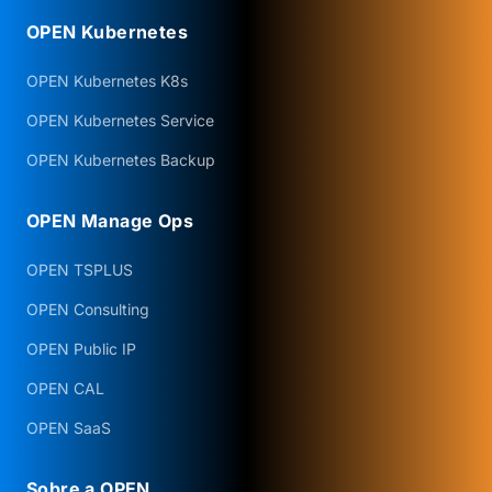
OPEN Kubernetes
OPEN Kubernetes K8s
OPEN Kubernetes Service
OPEN Kubernetes Backup
OPEN Manage Ops
OPEN TSPLUS
OPEN Consulting
OPEN Public IP
OPEN CAL
OPEN SaaS
Sobre a OPEN