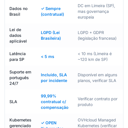
DC em Limeira (SP),
Dados no
✓ Sempre
mas governança
Brasil
(contratual)
europeia
Lei de
LGPD (Lei
LGPD + GDPR
dados
Brasileira)
(legislação francesa)
aplicável
Latência
< 10 ms (Limeira é
< 5 ms
para SP
~120 km de SP)
Suporte em
Incluído, SLA
Disponível em alguns
português
por incidente
planos, verificar SLA
24/7
99,99%
Verificar contrato por
SLA
contratual c/
produto
compensação
Kubernetes
OVHcloud Managed
✓ OPEN
gerenciado
Kubernetes (verificar