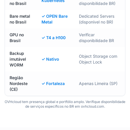
Kubernetes
no Brasil
disponibilidade BR)
Bare metal
✓ OPEN Bare
Dedicated Servers
no Brasil
Metal
(disponível no BR)
GPU no
Verificar
✓ T4 a H100
Brasil
disponibilidade BR
Backup
Object Storage com
imutável
✓ Nativo
Object Lock
WORM
Região
Nordeste
✓ Fortaleza
Apenas Limeira (SP)
(CE)
OVHcloud tem presença global e portfólio amplo. Verifique disponibilidade
de serviços específicos no BR em ovhcloud.com.