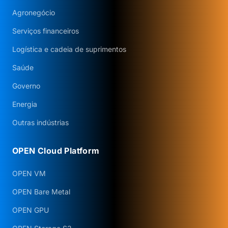
Agronegócio
Serviços financeiros
Logística e cadeia de suprimentos
Saúde
Governo
Energia
Outras indústrias
OPEN Cloud Platform
OPEN VM
OPEN Bare Metal
OPEN GPU