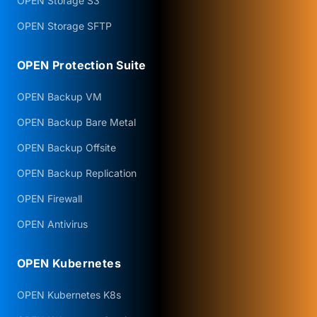
OPEN Storage S3
OPEN Storage SFTP
OPEN Protection Suite
OPEN Backup VM
OPEN Backup Bare Metal
OPEN Backup Offsite
OPEN Backup Replication
OPEN Firewall
OPEN Antivirus
OPEN Kubernetes
OPEN Kubernetes K8s