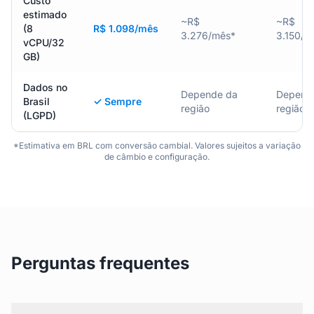
Custo
estimado
~R$
~R$
(8
R$ 1.098/mês
3.276/mês*
3.150/m
vCPU/32
GB)
Dados no
Depende da
Depend
Brasil
✓ Sempre
região
região
(LGPD)
*Estimativa em BRL com conversão cambial. Valores sujeitos a variação
de câmbio e configuração.
Perguntas frequentes