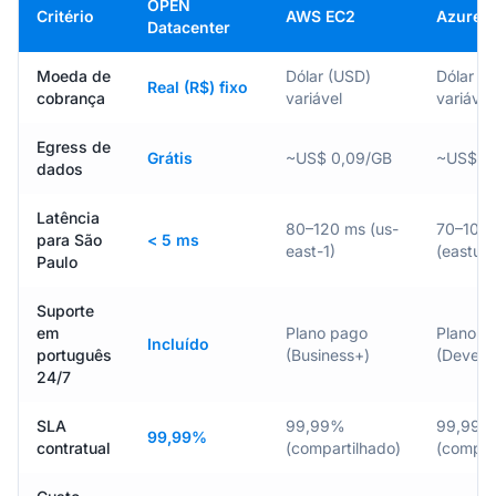
OPEN
Critério
AWS EC2
Azure 
Datacenter
Moeda de
Dólar (USD)
Dólar (
Real (R$) fixo
cobrança
variável
variável
Egress de
Grátis
~US$ 0,09/GB
~US$ 0
dados
Latência
80–120 ms (us-
70–100
para São
< 5 ms
east-1)
(eastus)
Paulo
Suporte
em
Plano pago
Plano p
Incluído
português
(Business+)
(Develo
24/7
SLA
99,99%
99,99%
99,99%
contratual
(compartilhado)
(compar