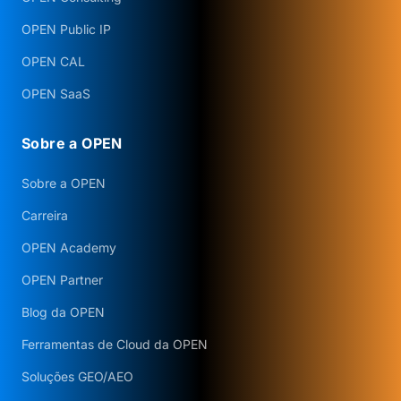
OPEN Public IP
OPEN CAL
OPEN SaaS
Sobre a OPEN
Sobre a OPEN
Carreira
OPEN Academy
OPEN Partner
Blog da OPEN
Ferramentas de Cloud da OPEN
Soluções GEO/AEO