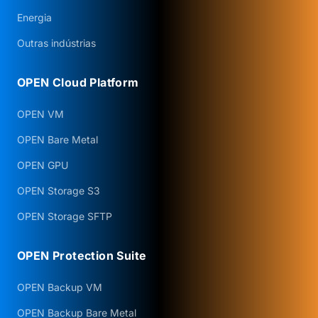
Energia
Outras indústrias
OPEN Cloud Platform
OPEN VM
OPEN Bare Metal
OPEN GPU
OPEN Storage S3
OPEN Storage SFTP
OPEN Protection Suite
OPEN Backup VM
OPEN Backup Bare Metal