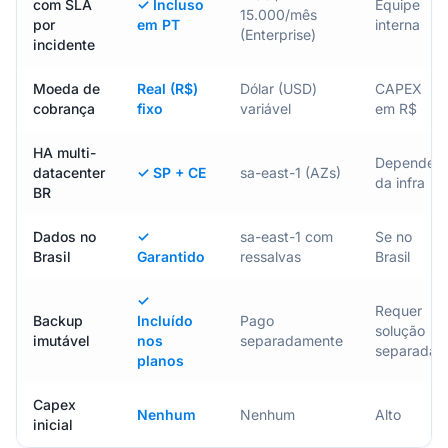
com SLA
✓ Incluso
Equipe
15.000/mês
por
em PT
interna
(Enterprise)
incidente
Moeda de
Real (R$)
Dólar (USD)
CAPEX
cobrança
fixo
variável
em R$
HA multi-
Depende
datacenter
✓ SP + CE
sa-east-1 (AZs)
da infra
BR
Dados no
✓
sa-east-1 com
Se no
Brasil
Garantido
ressalvas
Brasil
✓
Requer
Backup
Incluído
Pago
solução
imutável
nos
separadamente
separada
planos
Capex
Nenhum
Nenhum
Alto
inicial