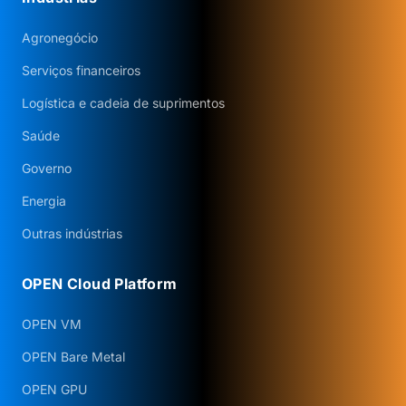
Agronegócio
Serviços financeiros
Logística e cadeia de suprimentos
Saúde
Governo
Energia
Outras indústrias
OPEN Cloud Platform
OPEN VM
OPEN Bare Metal
OPEN GPU