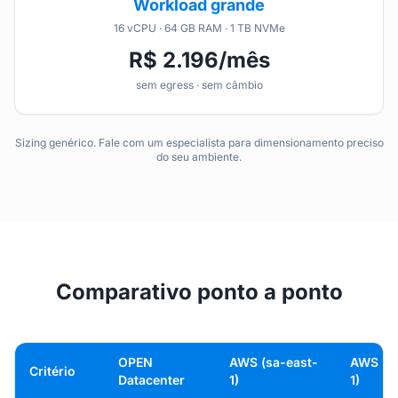
Workload grande
16 vCPU · 64 GB RAM · 1 TB NVMe
R$ 2.196/mês
sem egress · sem câmbio
Sizing genérico. Fale com um especialista para dimensionamento preciso
do seu ambiente.
Comparativo ponto a ponto
OPEN
AWS (sa-east-
AWS (u
Critério
Datacenter
1)
1)