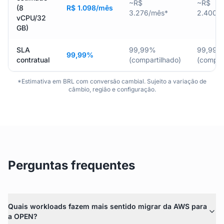
~R$
~R$
(8
R$ 1.098/mês
3.276/mês*
2.400/
vCPU/32
GB)
SLA
99,99%
99,99%
99,99%
contratual
(compartilhado)
(compar
*Estimativa em BRL com conversão cambial. Sujeito a variação de
câmbio, região e configuração.
Perguntas frequentes
Quais workloads fazem mais sentido migrar da AWS para
a OPEN?