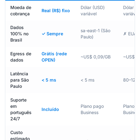
Moeda de
Dólar (USD)
Dólar (
Real (R$) fixo
cobrança
variável
variável
Dados
sa-east-1 (São
100% no
✓ Sempre
✗ EUA
Paulo)
Brasil
Egress de
Grátis (rede
~US$ 0,09/GB
~US$ 0
dados
OPEN)
Latência
para São
< 5 ms
< 5 ms
80–120
Paulo
Suporte
em
Plano pago
Plano p
Incluído
português
Business
Busines
24/7
Custo
estimado