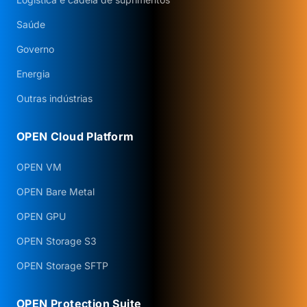
Saúde
Governo
Energia
Outras indústrias
OPEN Cloud Platform
OPEN VM
OPEN Bare Metal
OPEN GPU
OPEN Storage S3
OPEN Storage SFTP
OPEN Protection Suite