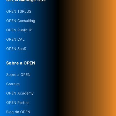
OPEN TSPLUS
OPEN Consulting
OPEN Public IP
OPEN CAL
OPEN SaaS
Sobre a OPEN
Sobre a OPEN
Carreira
OPEN Academy
OPEN Partner
Blog da OPEN