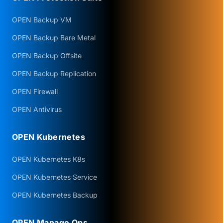
OPEN Backup VM
OPEN Backup Bare Metal
OPEN Backup Offsite
OPEN Backup Replication
OPEN Firewall
OPEN Antivirus
OPEN Kubernetes
OPEN Kubernetes K8s
OPEN Kubernetes Service
OPEN Kubernetes Backup
OPEN Manage Ops